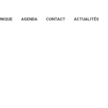
NIQUE
AGENDA
CONTACT
ACTUALITÉS
ument unique
 Risques Psycho-Sociaux dans
ique
ment unique