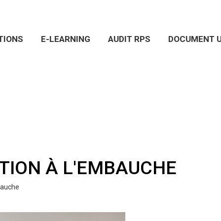
TIONS
E-LEARNING
AUDIT RPS
DOCUMENT U
Formation référent harcèlement sexuel et
Réalisation doc
agissements sexistes en e-learning
nagement
Intégration des
Formation Risques Psycho-Sociaux e-learning
le document un
eteur Secouriste du Travail
- Comprendre, Repérer, Évaluer et Prévenir
Formation docu
itation électrique
Formation Piloter une démarche QVCT
es et postures
TION À L'EMBAUCHE
bauche