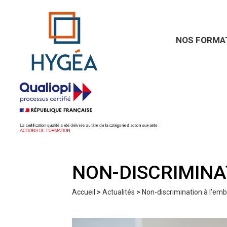
NOS FORMA
Formation CSE
Formation ma
Formation Sauv
Formation habil
Formation gest
NON-DISCRIMINA
Accueil
>
Actualités
>
Non-discrimination à l'em